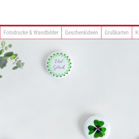
Fotodrucke & Wandbilder
Geschenkideen
Grußkarten
K