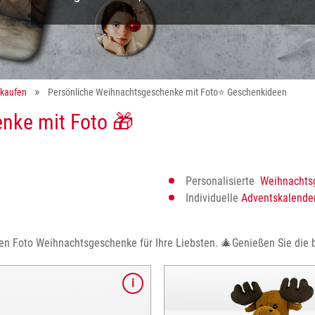
 kaufen
Persönliche Weihnachtsgeschenke mit Foto⭐ Geschenkideen
nke mit Foto 🎁
Personalisierte
Weihnachts
Individuelle
Adventskalende
den Foto Weihnachtsgeschenke für Ihre Liebsten.
🎄
Genießen Sie die 
trahlende Kinderaugen! Stofftiere,
Schön und kreativ verpackt.
e, Jausenbox...entdecken Sie
Sie unsere Produkttipps für 