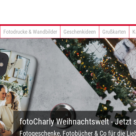
Fotodrucke & Wandbilder
Geschenkideen
Grußkarten
K
fotoCharly Weihnachtswelt - Jetzt
Fotogeschenke, Fotobücher & Co für die Lie