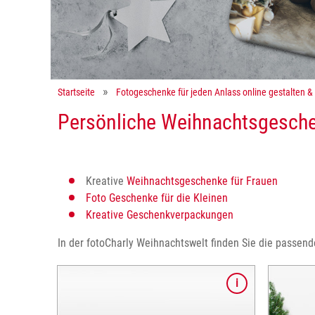
Startseite
Fotogeschenke für jeden Anlass online gestalten &
Persönliche Weihnachtsgesche
Kreative
Weihnachtsgeschenke für Frauen
Foto Geschenke für die Kleinen
Kreative Geschenkverpackungen
In der fotoCharly Weihnachtswelt finden Sie die passen
onecover,
Was FRAU braucht! Smartphonecover,
Für s
ecken Sie
Fototasse,...entdecken Sie kreative
Puzzl