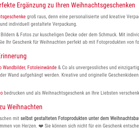
rfekte Ergänzung zu Ihren Weihnachtsgeschenken
htsgeschenke
groß raus, denn eine personalisierte und kreative Ver
 und individuell gestaltete Verpackung.
Bildern & Fotos zur kuscheligen Decke oder dem Schmuck. Mit indivi
e Ihr Geschenk für Weihnachten perfekt ab mit Fotoprodukten von fo
Erinnerung
o Wandbilder
,
Fotoleinwände
& Co als unvergessliches und einzigart
er Wand aufgehängt werden. Kreative und originelle Geschenkideen 
to
bedrucken und als Weihnachtsgeschenk an Ihre Liebsten verschen
 zu Weihnachten
nschen mit
selbst gestalteten Fotoprodukten unter dem Weihnachtsb
kommen von Herzen.
❤️
Sie können sich nicht für ein Geschenk entsch