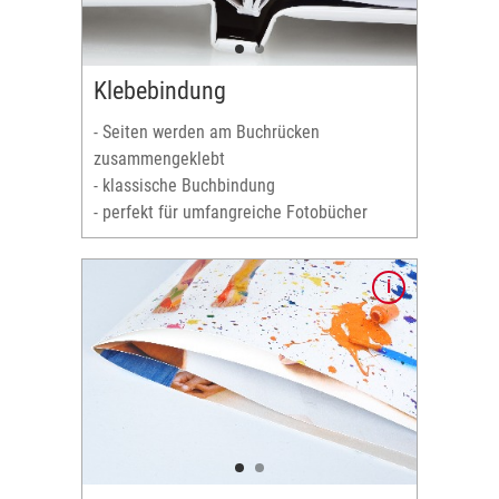
ebt
t
Klebebindung
lemente
- Seiten werden am Buchrücken
chmitte
zusammengeklebt
Fotobücher
- klassische Buchbindung
- perfekt für umfangreiche Fotobücher
heftet