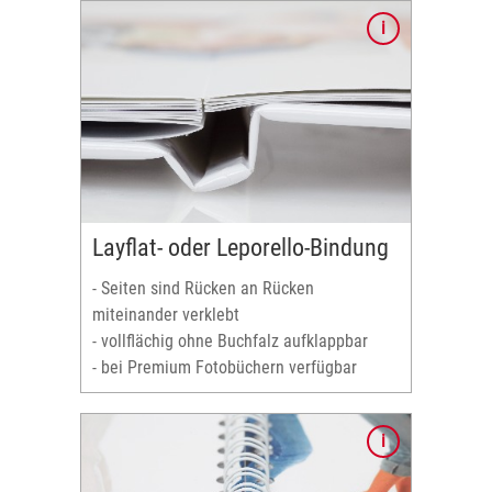
ken
Layflat- oder Leporello-Bindung
kaartig
- Seiten sind Rücken an Rücken
n
miteinander verklebt
- vollflächig ohne Buchfalz aufklappbar
ufnahmen
- bei Premium Fotobüchern verfügbar